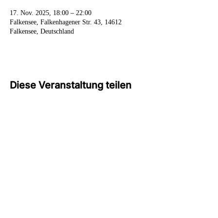
17. Nov. 2025, 18:00 – 22:00
Falkensee, Falkenhagener Str. 43, 14612
Falkensee, Deutschland
Diese Veranstaltung teilen
info@cdu-falkensee.de
©2024 von CDU Falkensee.
Impressum
Datenschutz