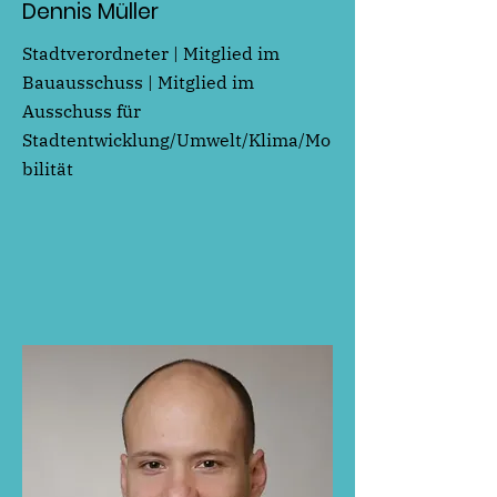
Dennis Müller
Stadtverordneter | Mitglied im
Bauausschuss | Mitglied im
Ausschuss für
Stadtentwicklung/Umwelt/Klima/Mo
bilität