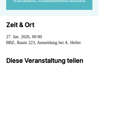
Zeit & Ort
27. Jan. 2026, 00:00
BBZ, Raum 223; Anmeldung bei A. Heller
Diese Veranstaltung teilen
info@cdu-falkensee.de
©2024 von CDU Falkensee.
Impressum
Datenschutz