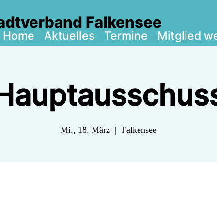
adtverband Falkensee
Home
Aktuelles
Termine
Mitglied w
Hauptausschus
Mi., 18. März
  |  
Falkensee