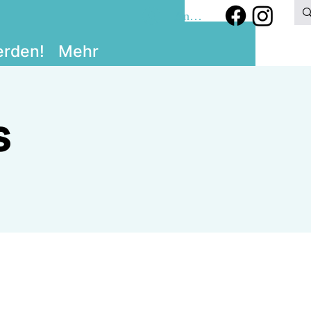
Anmelden
erden!
Mehr
s