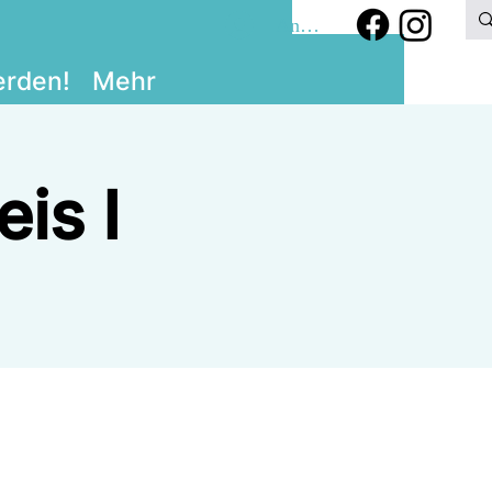
Anmelden
erden!
Mehr
is I