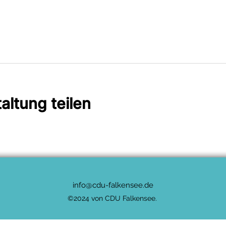
altung teilen
info@cdu-falkensee.de
©2024 von CDU Falkensee.