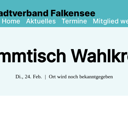
adtverband Falkensee
Home
Aktuelles
Termine
Mitglied w
mmtisch Wahlkre
Di., 24. Feb.
  |  
Ort wird noch bekanntgegeben