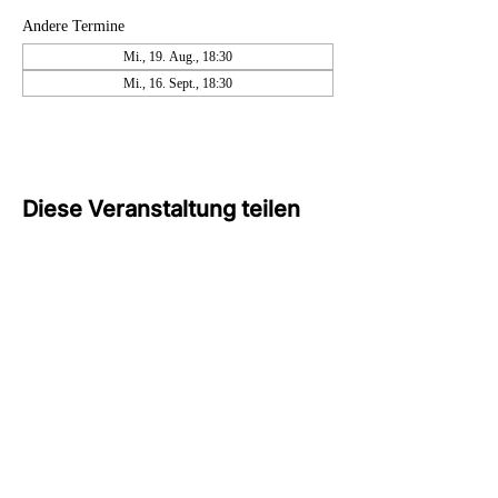
Andere Termine
Mi., 19. Aug., 18:30
Mi., 16. Sept., 18:30
Diese Veranstaltung teilen
info@cdu-falkensee.de
©2024 von CDU Falkensee.
Impressum
Datenschutz