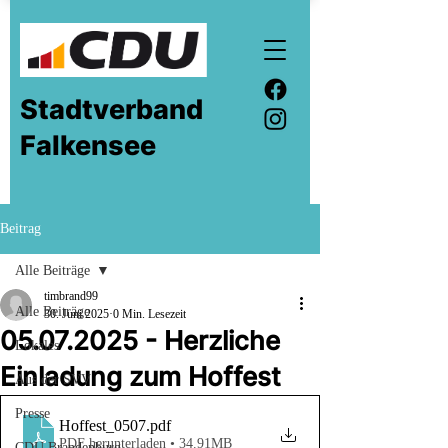
Stadtverband
Falkensee
Beitrag
Alle Beiträge
timbrand99
Alle Beiträge
30. Juni 2025
0 Min. Lesezeit
05.07.2025 - Herzliche
Lokales
Einladung zum Hoffest
Aus der SVV
Presse
Hoffest_0507
.pdf
PDF herunterladen • 34.91MB
CDU Brandenburg