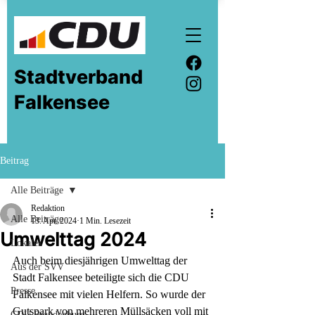
Stadtverband
Falkensee
Beitrag
Alle Beiträge
Redaktion
Alle Beiträge
13. Apr. 2024
1 Min. Lesezeit
Umwelttag 2024
Lokales
Auch beim diesjährigen Umwelttag der 
Aus der SVV
Stadt Falkensee beteiligte sich die CDU 
Presse
Falkensee mit vielen Helfern. So wurde der 
Gutspark von mehreren Müllsäcken voll mit 
CDU Brandenburg