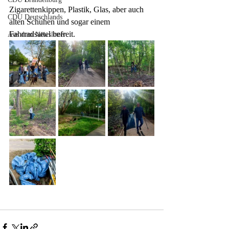
Zigarettenkippen, Plastik, Glas, aber auch 
CDU Deutschlands
alten Schuhen und sogar einem 
Fahrradsattel befreit.
Aus dem Newsletter